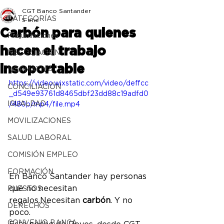
CGT Banco Santander
CATEGORÍAS
5 ene
Carbón para quienes
Prejubilaciones
hacen el trabajo
NEGOCIACIÓN
insoportable
NORMATIVA
https://video.wixstatic.com/video/deffcc
CONCILIACIÓN
_d549e93761d8465dbf23dd88c19adfd0
IGUALDAD
/480p/mp4/file.mp4
MOVILIZACIONES
SALUD LABORAL
COMISIÓN EMPLEO
FORMACIÓN
En Banco Santander hay personas 
que no necesitan 
PUESTOS
regalos.Necesitan 
carbón
. Y no 
DERECHOS
poco.
CONVENIO BANCA