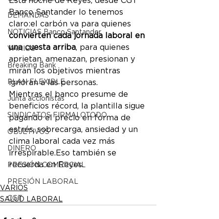
Esta noche de Reyes, desde CGT 
Banco Santander lo tenemos 
DEMANDAS
claro:el carbón va para quienes 
NOTICIAS Banco Santander
convierten cada jornada laboral en 
una cuesta arriba
, para quienes 
VARIOS
aprietan, amenazan, presionan y 
Breaking Bank
miran los objetivos mientras 
ignoran a las personas.
PLAN FLEXIBLE
Mientras el banco presume de 
Junta accionistas
beneficios récord, la plantilla sigue 
SINDICATOS FIRMALOTODO
pagando el precio en forma de 
estrés, sobrecarga, ansiedad y un 
OBJETIVOS
clima laboral cada vez más 
DINERO
irrespirable.Eso también se 
recuerda en Reyes.
PRESIÓN COMERCIAL
PRESIÓN LABORAL
VARIOS
CGT
SALUD LABORAL