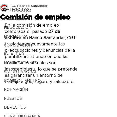
CGT Banco Santander
CATEGORÍAS
28 oct 2025
Comisión de empleo
Prejubilaciones
En la comisión de empleo 
NEGOCIACIÓN
celebrada el pasado 
27 de 
NORMATIVA
octubre en Banco Santander
, CGT 
trasladamos nuevamente las 
CONCILIACIÓN
preocupaciones y denuncias de la 
IGUALDAD
plantilla, insistiendo en que las 
condiciones actuales son 
MOVILIZACIONES
insostenibles si lo que se pretende 
SALUD LABORAL
es garantizar un entorno de 
COMISIÓN EMPLEO
trabajo digno, seguro y saludable.
FORMACIÓN
PUESTOS
DERECHOS
CONVENIO BANCA