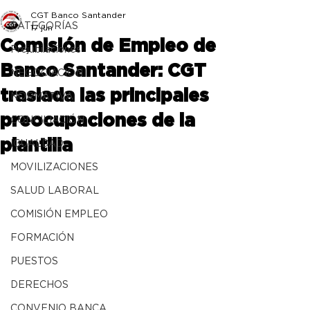
CGT Banco Santander
CATEGORÍAS
17 jun
Comisión de Empleo de
Prejubilaciones
Banco Santander: CGT
NEGOCIACIÓN
traslada las principales
NORMATIVA
preocupaciones de la
CONCILIACIÓN
plantilla
IGUALDAD
MOVILIZACIONES
SALUD LABORAL
COMISIÓN EMPLEO
FORMACIÓN
PUESTOS
DERECHOS
CONVENIO BANCA