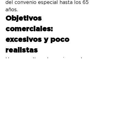
del convenio especial hasta los 65 
años.
Objetivos 
comerciales: 
excesivos y poco 
realistas
Hemos vuelto a denunciar que los 
objetivos se fijan de forma 
excesiva y, en muchos casos, 
alejada de la realidad de cada 
oficina.
Además, siguen produciéndose 
retrasos en la publicación de 
determinados objetivos, 
provocando que algunas figuras 
lleguen al final del trimestre sin 
conocer con claridad los criterios 