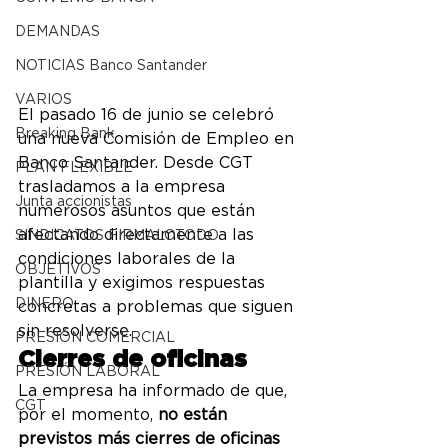
DEMANDAS
NOTICIAS Banco Santander
VARIOS
El pasado 16 de junio se celebró 
Breaking Bank
una nueva Comisión de Empleo en 
Banco Santander. Desde CGT 
PLAN FLEXIBLE
trasladamos a la empresa 
Junta accionistas
numerosos asuntos que están 
afectando directamente a las 
SINDICATOS FIRMALOTODO
condiciones laborales de la 
OBJETIVOS
plantilla y exigimos respuestas 
DINERO
concretas a problemas que siguen 
sin resolverse.
PRESIÓN COMERCIAL
Cierres de oficinas
PRESIÓN LABORAL
La empresa ha informado de que, 
CGT
por el momento, 
no están 
previstos más cierres de oficinas 