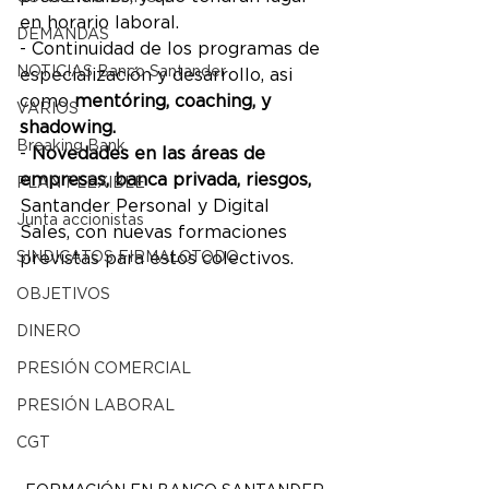
en horario laboral. 
DEMANDAS
- Continuidad de los programas de 
NOTICIAS Banco Santander
especialización y desarrollo, asi 
como 
mentóring, coaching, y 
VARIOS
shadowing.
Breaking Bank
- 
Novedades en las áreas de 
empresas, banca privada, riesgos,
PLAN FLEXIBLE
Santander Personal y Digital 
Junta accionistas
Sales, con nuevas formaciones 
SINDICATOS FIRMALOTODO
previstas para estos colectivos.
OBJETIVOS
DINERO
PRESIÓN COMERCIAL
PRESIÓN LABORAL
CGT