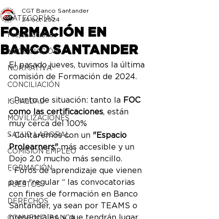
CGT Banco Santander
CATEGORÍAS
24 oct 2024
FORMACIÓN EN
Prejubilaciones
BANCO SANTANDER
NEGOCIACIÓN
El pasado jueves, tuvimos la última 
NORMATIVA
comisión de Formación de 2024. 
CONCILIACIÓN
- Punto de situación: tanto la 
FOC 
IGUALDAD
como las certificaciones
, están 
MOVILIZACIONES
muy cerca del 100%
SALUD LABORAL
- Contaremos con un 
"Espacio 
Prolearners"
 más accesible y un 
COMISIÓN EMPLEO
Dojo 2.0 mucho más sencillo.
FORMACIÓN
- Foros de aprendizaje que vienen 
para “regular “ las convocatorias 
PUESTOS
con fines de formación en Banco 
DERECHOS
Santander, ya sean por TEAMS o 
presenciales, y que tendrán lugar 
CONVENIO BANCA