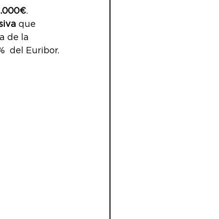
5.000€
.
siva
 que 
 de la 
  del Euribor.