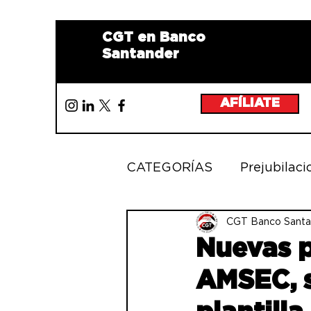
CGT en Banco
Santander
AFÍLIATE
CATEGORÍAS
Prejubilaci
IGUALDAD
CGT Banco Santa
MOVILIZ
Nuevas p
AMSEC, s
FORMACIÓN
PUEST