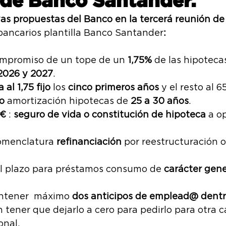
a de Banco Santander.
der
VARIOS
Breaking Bank
PLAN FLE
vas propuestas del Banco en la tercerá reunión de
bancarios plantilla Banco Santander
:
NDICATOS FIRMALOTODO
OBJETIVOS
DI
ompromiso de un tope de un
 1,75% 
de las hipoteca
2026 y 2027
.
al 1,75 fijo
 los 
cinco primeros años
 y el resto al 6
PRESIÓN LABORAL
CGT
o
 amortización hipotecas de 
25 a 30 años
.
0€
 : 
seguro de vida o constitución de hipoteca
 a o
nomenclatura
 refinanciación
 por reestructuración o
l plazo para préstamos consumo de 
carácter gene
ntener  máximo 
dos anticipos de emplead@ dentro
n tener que dejarlo a cero para pedirlo para otra c
nal. 