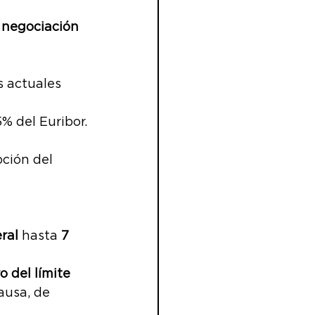
XIBLE
 negociación 
NERO
s actuales 
5% del Euribor.
pción del 
 
ral
 hasta 
7 
 del límite 
ausa, de 