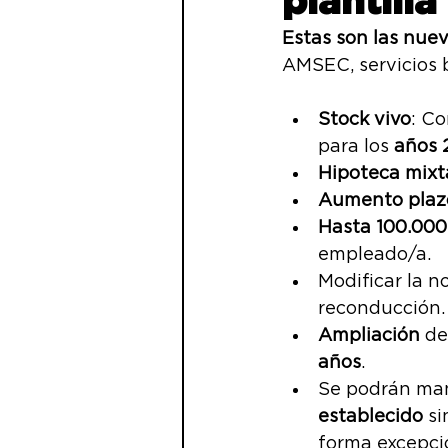
plantill
NOTICIAS Banco Santan
Estas son las nue
AMSEC, servicios 
Junta accionistas
SI
Stock vivo
: C
para los 
años 
Hipoteca mixta 
PRESIÓN COMERCIAL
Aumento plaz
Hasta 100.00
empleado/a.
Modificar la 
reconducción.
Ampliación 
de
años
.
Se podrán ma
establecido 
si
forma excepcio