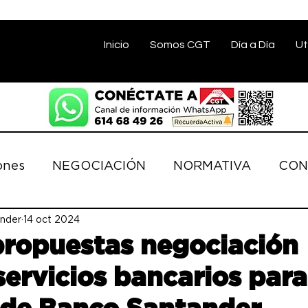
Inicio
Somos CGT
Día a Día
Ut
ones
NEGOCIACIÓN
NORMATIVA
CON
nder
ACIONES
14 oct 2024
SALUD LABORAL
COMISIÓN E
ropuestas negociación
ervicios bancarios para
OS
DERECHOS
CONVENIO BANCA
D