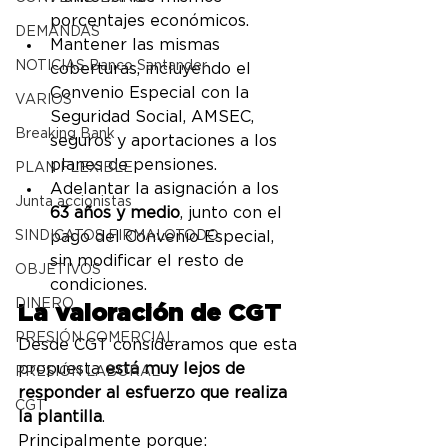
porcentajes económicos.
DEMANDAS
Mantener las mismas 
NOTICIAS Banco Santander
coberturas, incluyendo el 
Convenio Especial con la 
VARIOS
Seguridad Social, AMSEC, 
Breaking Bank
seguros y aportaciones a los 
planes de pensiones.
PLAN FLEXIBLE
Adelantar la asignación a los 
Junta accionistas
63 años y medio
, junto con el 
SINDICATOS FIRMALOTODO
pago del Convenio Especial, 
sin modificar el resto de 
OBJETIVOS
condiciones.
DINERO
La valoración de CGT
PRESIÓN COMERCIAL
Desde CGT consideramos que esta 
propuesta 
está muy lejos de 
PRESIÓN LABORAL
responder al esfuerzo que realiza 
CGT
la plantilla
.
Principalmente porque: