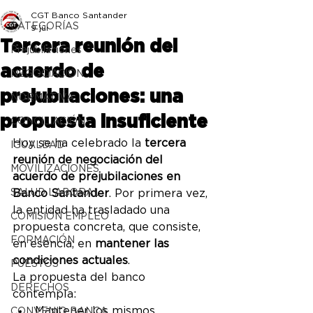
CGT Banco Santander
CATEGORÍAS
9 jul
Tercera reunión del
Prejubilaciones
acuerdo de
NEGOCIACIÓN
prejubilaciones: una
NORMATIVA
propuesta insuficiente
CONCILIACIÓN
Hoy se ha celebrado la 
tercera 
IGUALDAD
reunión de negociación del 
MOVILIZACIONES
acuerdo de prejubilaciones en 
SALUD LABORAL
Banco Santander
. Por primera vez, 
la entidad ha trasladado una 
COMISIÓN EMPLEO
propuesta concreta, que consiste, 
FORMACIÓN
en esencia, en 
mantener las 
condiciones actuales
.
PUESTOS
La propuesta del banco 
DERECHOS
contempla:
Mantener los mismos 
CONVENIO BANCA