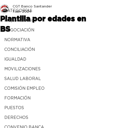
CGT Banco Santander
CATEGORÍAS
1 abr 2024
Plantilla por edades en
Prejubilaciones
BS
NEGOCIACIÓN
NORMATIVA
CONCILIACIÓN
IGUALDAD
MOVILIZACIONES
SALUD LABORAL
COMISIÓN EMPLEO
FORMACIÓN
PUESTOS
DERECHOS
CONVENIO BANCA