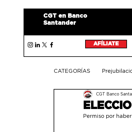
CGT en Banco
Santander
AFÍLIATE
CATEGORÍAS
Prejubilaci
IGUALDAD
CGT Banco Santa
MOVILIZ
ELECCI
Permiso por haber
FORMACIÓN
PUEST