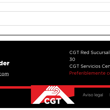
CGT BANCA VOLVEMOS
Wor
A DEMANDAR ¡LOS
San
FESTIVOS NO SE
la i
PIERDEN!
hor
CGT Red Sucursal
30
der
CGT Servicios Cen
Preferiblemente 
.com
Aviso legal