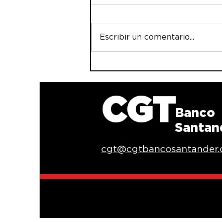
Escribir un comentario...
La AEB se niega a
compensar los festivos
que caen en sábado: nos
vemos en los juzgados
CGT
Banco
Santan
cgt@cgtbancosantander