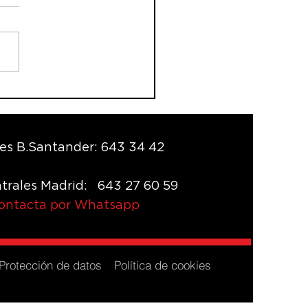
k Café en Banco
tander: CGT denuncia
mposición ilegal de
arios
es B.Santander: 643 34 42
trales Madrid: 643 27 60 59
contacta por Whatsapp
Protección de datos
Política de cookies