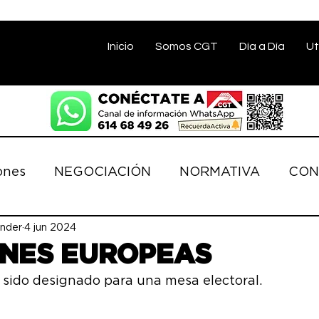
Inicio
Somos CGT
Día a Día
Ut
ones
NEGOCIACIÓN
NORMATIVA
CON
nder
ACIONES
4 jun 2024
SALUD LABORAL
COMISIÓN E
ONES EUROPEAS
 sido designado para una mesa electoral.
OS
DERECHOS
CONVENIO BANCA
D