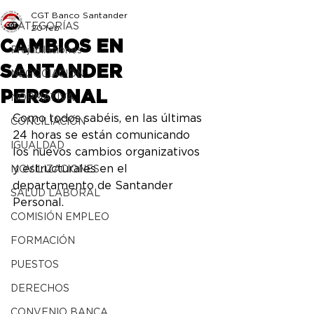
CGT Banco Santander
CATEGORÍAS
20 feb
CAMBIOS EN
Prejubilaciones
SANTANDER
NEGOCIACIÓN
PERSONAL
NORMATIVA
Como todos sabéis, en las últimas 
CONCILIACIÓN
24 horas se están comunicando 
IGUALDAD
los nuevos cambios organizativos 
y estructurales en el 
MOVILIZACIONES
departamento de Santander 
SALUD LABORAL
Personal.
COMISIÓN EMPLEO
FORMACIÓN
PUESTOS
DERECHOS
CONVENIO BANCA