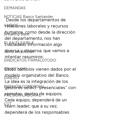
DEMANDAS
NOTICIAS Banco Santander
 Desde los departamentos de 
VARIOS
relaciones laborales y recursos 
humanos, como desde la dirección 
Breaking Bank
del departamento, nos han 
PLAN FLEXIBLE
trasladado información algo 
diversa y dispersa, que vamos a 
Junta accionistas
intentar resumiros:
SINDICATOS FIRMALOTODO
Estos cambios vienen dados por el 
OBJETIVOS
modelo organizativo del Banco. 
DINERO
La idea es la integración de los 
PRESIÓN COMERCIAL
gestores select “presenciales” con 
remotos, dentro de equipos. 
PRESIÓN LABORAL
Cada equipo, dependerá de un 
CGT
team leader, que a su vez, 
dependerá de los responsables 