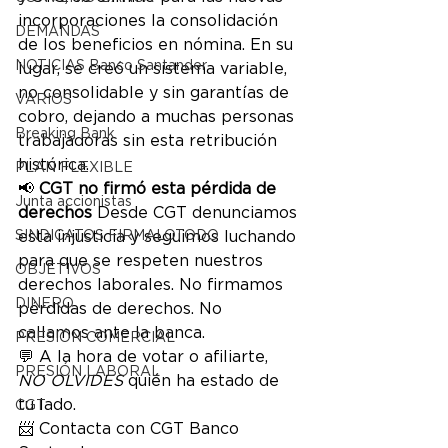
incorporaciones la consolidación 
DEMANDAS
de los beneficios en nómina. En su 
NOTICIAS Banco Santander
lugar, se creó un sistema variable, 
no consolidable y sin garantías de 
VARIOS
cobro, dejando a muchas personas 
Breaking Bank
trabajadoras sin esta retribución 
histórica.
PLAN FLEXIBLE
📢 
CGT no firmó esta pérdida de 
Junta accionistas
derechos
 Desde CGT denunciamos 
SINDICATOS FIRMALOTODO
esta injusticia y seguimos luchando 
para que se respeten nuestros 
OBJETIVOS
derechos laborales. No firmamos 
DINERO
pérdidas de derechos. No 
callamos ante la banca.
PRESIÓN COMERCIAL
💬 A la hora de votar o afiliarte, 
PRESIÓN LABORAL
NO OLVIDES
 quién ha estado de 
tu lado.
CGT
📨 Contacta con CGT Banco 