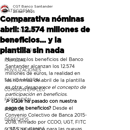
CGT Banco Santander
CATEGORÍAS
25 abr 2025
Comparativa nóminas
Prejubilaciones
abril: 12.574 millones de
NEGOCIACIÓN
beneficios… y la
NORMATIVA
plantilla sin nada
CONCILIACIÓN
Mientras los beneficios del Banco 
IGUALDAD
Santander alcanzan los 12.574 
MOVILIZACIONES
millones de euros, la realidad en 
SALUD LABORAL
las nóminas de abril de la plantilla 
es otra: 
desaparece el concepto de 
COMISIÓN EMPLEO
participación en beneficios
.
FORMACIÓN
🔎 
¿Qué ha pasado con nuestra 
paga de beneficios?
 Desde el 
PUESTOS
Convenio Colectivo de Banca 2015-
DERECHOS
2018, firmado por CCOO, UGT, FITC 
y STS, se eliminó para las nuevas 
CONVENIO BANCA