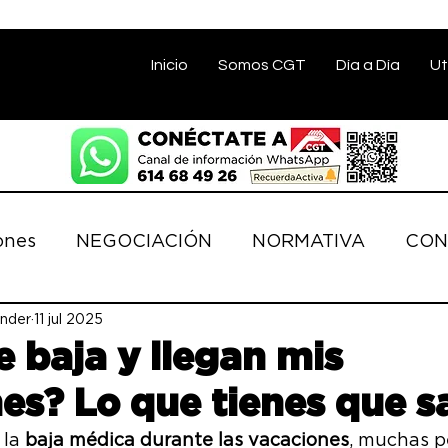
Inicio
Somos CGT
Día a Día
Ut
ones
NEGOCIACIÓN
NORMATIVA
CON
nder
ACIONES
11 jul 2025
SALUD LABORAL
COMISIÓN E
e baja y llegan mis
es? Lo que tienes que s
OS
DERECHOS
CONVENIO BANCA
D
la 
baja médica durante las vacaciones
, muchas p