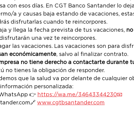
a con esos días. En CGT Banco Santander lo deja
der
VARIOS
Breaking Bank
PLAN FLE
ermo/a y causas baja estando de vacaciones, estas
ás disfrutarlas cuando te reincorpores.
aja y llega la fecha prevista de tus vacaciones, 
no
NDICATOS FIRMALOTODO
OBJETIVOS
DI
isfrutarán una vez te reincorpores.
ar las vacaciones. Las vacaciones son para disfru
san económicamente
, salvo al finalizar contrato.
PRESIÓN LABORAL
CGT
empresa no tiene derecho a contactarte durante tu
 tú no tienes la obligación de responder.
mos que la salud va por delante de cualquier obj
 información personalizada:
 WhatsApp 👉 
https://wa.me/34643344230
📧
ander.com🔗 
www.cgtbsantander.com