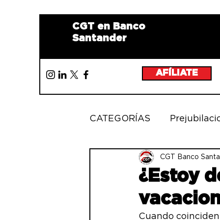
CGT en Banco
Santander
AFÍLIATE
CATEGORÍAS
Prejubilaci
IGUALDAD
CGT Banco Santa
MOVILIZ
¿Estoy d
vacacion
FORMACIÓN
PUEST
Cuando coinciden 