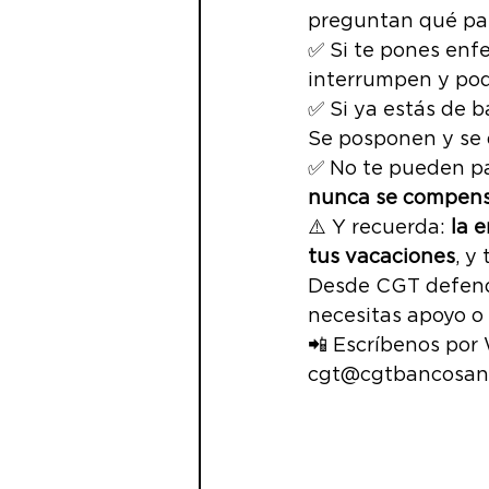
preguntan qué pas
NOTICIAS Banco Santan
✅ Si te pones enf
interrumpen y podr
✅ Si ya estás de b
Junta accionistas
SI
Se posponen y se d
✅ No te pueden pag
nunca se compen
PRESIÓN COMERCIAL
⚠️ Y recuerda: 
la 
tus vacaciones
, y
Desde CGT defende
necesitas apoyo o
📲 Escríbenos por
cgt@cgtbancosant