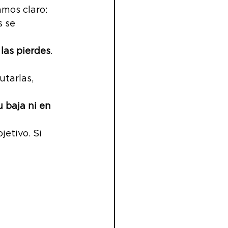
mos claro:
XIBLE
 se 
 las pierdes
. 
NERO
tarlas, 
 baja ni en 
etivo. Si 