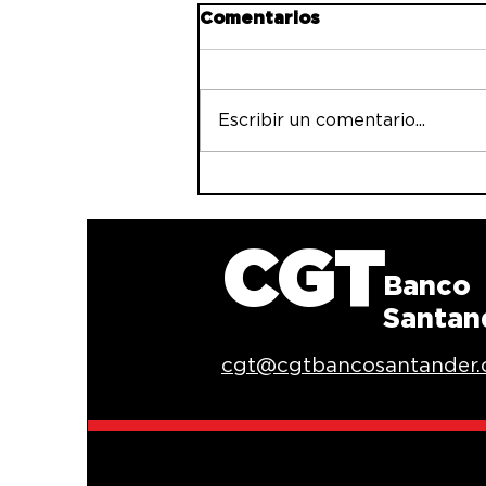
Comentarios
Escribir un comentario...
Encuesta de salud
laboral en Banco
Santander: solo 3
minutos que pueden
CGT
cambiarlo todo
Banco
Santan
cgt@cgtbancosantander