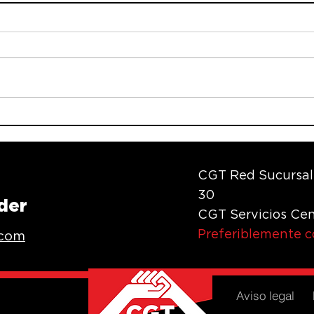
CEGETINAS
CGT Red Sucursal
30
der
CGT Servicios Cen
Preferiblemente 
.com
Aviso legal