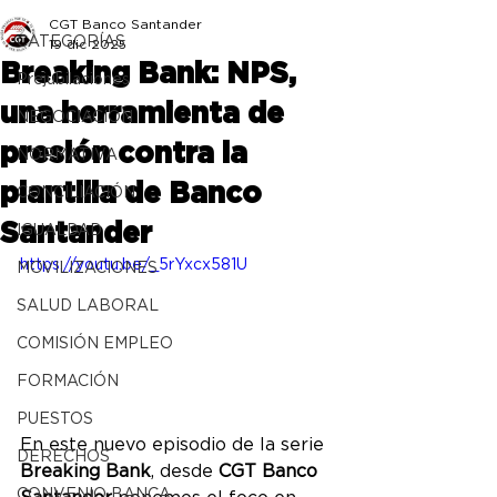
CGT Banco Santander
CATEGORÍAS
19 dic 2025
Breaking Bank: NPS,
Prejubilaciones
una herramienta de
NEGOCIACIÓN
presión contra la
NORMATIVA
plantilla de Banco
CONCILIACIÓN
Santander
IGUALDAD
https://youtu.be/_5rYxcx581U
MOVILIZACIONES
SALUD LABORAL
COMISIÓN EMPLEO
FORMACIÓN
PUESTOS
En este nuevo episodio de la serie 
DERECHOS
Breaking Bank
, desde 
CGT Banco 
CONVENIO BANCA