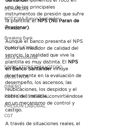
Santander
 ponemos el foco en 
uno de los principales 
DEMANDAS
instrumentos de presión que sufre 
NOTICIAS Banco Santander
la plantilla: el 
NPS (No Paran de 
Presionar)
.
VARIOS
Breaking Bank
Aunque el banco presenta el NPS 
como un medidor de calidad del 
PLAN FLEXIBLE
servicio, la realidad que vive la 
Junta accionistas
plantilla es muy distinta. El 
NPS 
SINDICATOS FIRMALOTODO
en Banco Santander
 influye 
directamente en la evaluación de 
OBJETIVOS
desempeño, los ascensos, las 
DINERO
reubicaciones, los despidos y el 
cobro del variable, convirtiéndose 
PRESIÓN COMERCIAL
en un mecanismo de control y 
PRESIÓN LABORAL
castigo.
CGT
A través de situaciones reales, el 